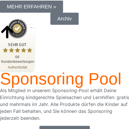
MEHR ERFAHREN »
Archiv
Kundenbewertungen und Erfahrungen zu
Blattwerk Media GmbH
SEHR GUT
SEHR GUT
%
100
68
Kundenbewertungen
Empfehlungen auf
ProvenExpert.com
Authentizität
5,00
/
4,81
Sponsoring Pool
68
Bewertungen auf ProvenExpert.com
Als Mitglied in unserem Sponsoring-Pool erhält Deine
Einrichtung kindgerechte Spielsachen und Lernhilfen: gratis
Blick aufs ProvenExpert-Profil werfen
und mehrmals im Jahr. Alle Produkte dürfen die Kinder auf
18.05.2026
jeden Fall behalten, und Sie können das Sponsoring
jederzeit beenden.