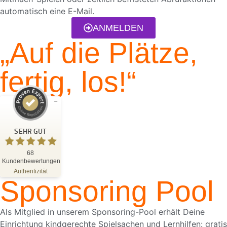
automatisch eine E-Mail.
ANMELDEN
„Auf die Plätze,
fertig, los!“
Kundenbewertungen und Erfahrungen zu
Blattwerk Media GmbH
SEHR GUT
SEHR GUT
%
100
68
Kundenbewertungen
Empfehlungen auf
ProvenExpert.com
Authentizität
5,00
/
4,81
Sponsoring Pool
68
Bewertungen auf ProvenExpert.com
Als Mitglied in unserem Sponsoring-Pool erhält Deine
Einrichtung kindgerechte Spielsachen und Lernhilfen: gratis