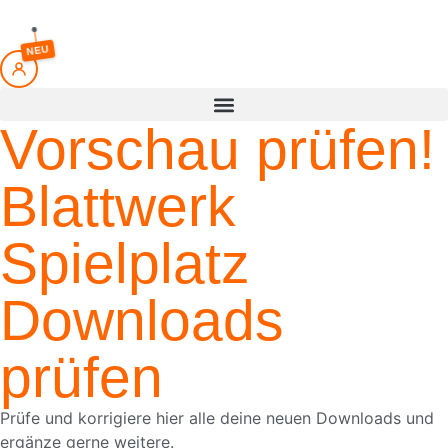
springen
NEU
Vorschau prüfen!
Blattwerk
Spielplatz
Downloads
prüfen
Prüfe und korrigiere hier alle deine neuen Downloads und
ergänze gerne weitere.