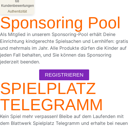
%
100
68
Kundenbewertungen
Empfehlungen auf
ProvenExpert.com
Authentizität
5,00
/
4,81
Sponsoring Pool
68
Bewertungen auf ProvenExpert.com
Als Mitglied in unserem Sponsoring-Pool erhält Deine
Einrichtung kindgerechte Spielsachen und Lernhilfen: gratis
Blick aufs ProvenExpert-Profil werfen
und mehrmals im Jahr. Alle Produkte dürfen die Kinder auf
18.05.2026
jeden Fall behalten, und Sie können das Sponsoring
jederzeit beenden.
REGISTRIEREN
SPIELPLATZ
TELEGRAMM
Kein Spiel mehr verpassen! Bleibe auf dem Laufenden mit
dem Blattwerk Spielplatz Telegramm und erhalte bei neuen