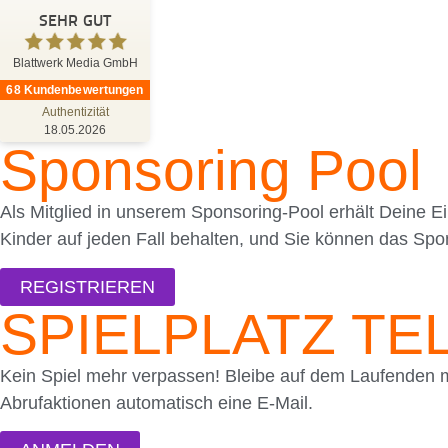
SEHR GUT
%
100
SEHR GUT
Empfehlungen auf
ProvenExpert.com
5,00
/
4,81
Blattwerk Media GmbH
68
Kundenbewertungen
Authentizität
68
18.05.2026
Sponsoring Pool
Bewertungen auf ProvenExpert.com
Blick aufs ProvenExpert-Profil werfen
Als Mitglied in unserem Sponsoring-Pool erhält Deine Ei
Kinder auf jeden Fall behalten, und Sie können das Spo
18.05.2026
Anonym
5,00
Wir haben das Buch "Hase Hollywood"
REGISTRIEREN
gewonnen. Die Zustellung des Preises
SPIELPLATZ T
erfolgte schnell und unkompliziert....
Kein Spiel mehr verpassen! Bleibe auf dem Laufenden mi
Abrufaktionen automatisch eine E-Mail.