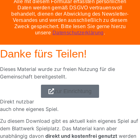
Alle mit diesem Formular erfassten persönlichen
Daten werden gemäß DSGVO vertrauensvoll
behandelt, dienen der Abwicklung des Newsletter-
Versandes und werden ausschließlich zu diesem
Zweck gespeichert. Bitte lesen Sie gerne hierzu
unsere
Datenschutzerklärung
.
Danke fürs Teilen!
Dieses Material wurde zur freien Nutzung für die
Gemeinschaft bereitgestellt.
zur Einrichtung
Direkt nutzbar
auch ohne eigenes Spiel.
Zu diesem Download gibt es aktuell kein eigenes Spiel auf
dem Blattwerk Spielplatz. Das Material kann aber
unabhängig davon
direkt und kostenfrei genutzt
werden