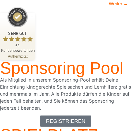
Weiter
→
Kundenbewertungen und Erfahrungen zu
Blattwerk Media GmbH
SEHR GUT
SEHR GUT
%
100
68
Kundenbewertungen
Empfehlungen auf
ProvenExpert.com
Authentizität
5,00
/
4,81
Sponsoring Pool
68
Bewertungen auf ProvenExpert.com
Als Mitglied in unserem Sponsoring-Pool erhält Deine
Einrichtung kindgerechte Spielsachen und Lernhilfen: gratis
Blick aufs ProvenExpert-Profil werfen
und mehrmals im Jahr. Alle Produkte dürfen die Kinder auf
18.05.2026
jeden Fall behalten, und Sie können das Sponsoring
jederzeit beenden.
REGISTRIEREN