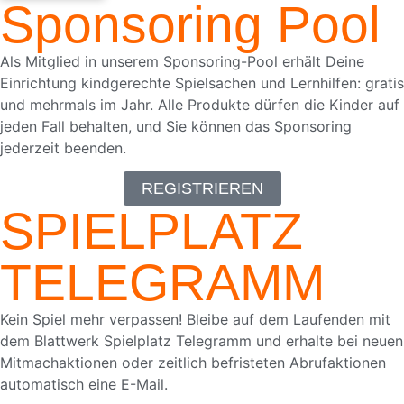
Sponsoring Pool
68
Bewertungen auf ProvenExpert.com
Als Mitglied in unserem Sponsoring-Pool erhält Deine
Einrichtung kindgerechte Spielsachen und Lernhilfen: gratis
Blick aufs ProvenExpert-Profil werfen
und mehrmals im Jahr. Alle Produkte dürfen die Kinder auf
18.05.2026
jeden Fall behalten, und Sie können das Sponsoring
jederzeit beenden.
REGISTRIEREN
SPIELPLATZ
TELEGRAMM
Kein Spiel mehr verpassen! Bleibe auf dem Laufenden mit
dem Blattwerk Spielplatz Telegramm und erhalte bei neuen
Mitmachaktionen oder zeitlich befristeten Abrufaktionen
automatisch eine E-Mail.