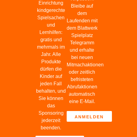
68
Einrichtung
Bleibe auf
Bewertungen auf ProvenExpert.com
kindgerechte
dem
Spielsachen
Laufenden mit
Blick aufs ProvenExpert-Profil werfen
und
dem Blattwerk
18.05.2026
Lernhilfen:
Spielplatz
gratis und
Telegramm
mehrmals im
und erhalte
Jahr. Alle
bei neuen
Produkte
Mitmachaktionen
dürfen die
oder zeitlich
Kinder auf
befristeten
jeden Fall
Abrufaktionen
behalten, und
automatisch
Sie können
eine E-Mail.
das
Sponsoring
ANMELDEN
jederzeit
beenden.