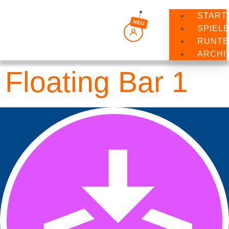
springen
START
NEU
SPIEL
RUNTE
ARCHI
Floating Bar 1