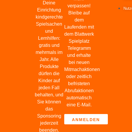
Deine
verpassen!
68
Nutz
Einrichtung
Bleibe auf
Bewertungen auf ProvenExpert.com
kindgerechte
dem
Spielsachen
Laufenden mit
Blick aufs ProvenExpert-Profil werfen
und
dem Blattwerk
18.05.2026
Lernhilfen:
Spielplatz
gratis und
Telegramm
mehrmals im
und erhalte
Jahr. Alle
bei neuen
Produkte
Mitmachaktionen
dürfen die
oder zeitlich
Kinder auf
befristeten
jeden Fall
Abrufaktionen
behalten, und
automatisch
Sie können
eine E-Mail.
das
Sponsoring
ANMELDEN
jederzeit
beenden.