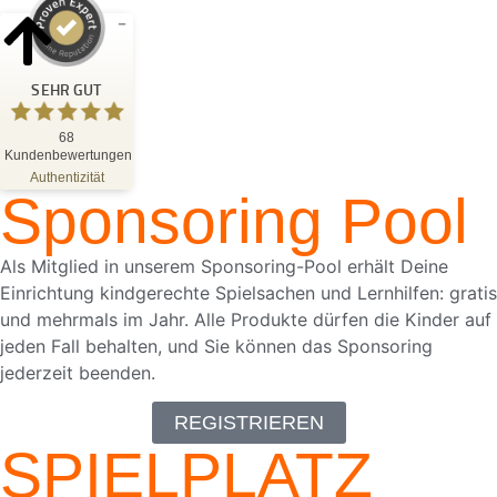
Kundenbewertungen und Erfahrungen zu
Blattwerk Media GmbH
SEHR GUT
SEHR GUT
%
100
68
Kundenbewertungen
Empfehlungen auf
ProvenExpert.com
Authentizität
5,00
/
4,81
Sponsoring Pool
68
Bewertungen auf ProvenExpert.com
Als Mitglied in unserem Sponsoring-Pool erhält Deine
Einrichtung kindgerechte Spielsachen und Lernhilfen: gratis
Blick aufs ProvenExpert-Profil werfen
und mehrmals im Jahr. Alle Produkte dürfen die Kinder auf
18.05.2026
jeden Fall behalten, und Sie können das Sponsoring
jederzeit beenden.
REGISTRIEREN
SPIELPLATZ