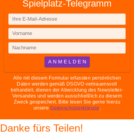
Spielplatz-Telegramm
Alle mit diesem Formular erfassten persönlichen
Daten werden gemäß DSGVO vertrauensvoll
behandelt, dienen der Abwicklung des Newsletter-
Versandes und werden ausschließlich zu diesem
Zweck gespeichert. Bitte lesen Sie gerne hierzu
unsere
Datenschutzerklärung
.
Danke fürs Teilen!