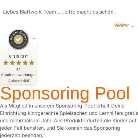
Liebes Blattwerk-Team …. bitte macht es schön.
Weiter
→
Kundenbewertungen und Erfahrungen zu
Blattwerk Media GmbH
SEHR GUT
SEHR GUT
%
100
68
Kundenbewertungen
Empfehlungen auf
ProvenExpert.com
Authentizität
5,00
/
4,81
Sponsoring Pool
68
Bewertungen auf ProvenExpert.com
Als Mitglied in unserem Sponsoring-Pool erhält Deine
Einrichtung kindgerechte Spielsachen und Lernhilfen: gratis
Blick aufs ProvenExpert-Profil werfen
und mehrmals im Jahr. Alle Produkte dürfen die Kinder auf
18.05.2026
jeden Fall behalten, und Sie können das Sponsoring
jederzeit beenden.