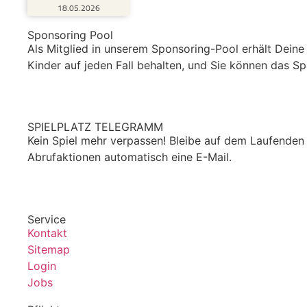
68
18.05.2026
Bewertungen auf ProvenExpert.com
Sponsoring Pool
Als Mitglied in unserem Sponsoring-Pool erhält Deine 
Blick aufs ProvenExpert-Profil werfen
Kinder auf jeden Fall behalten, und Sie können das S
18.05.2026
Anonym
REGISTRIEREN
5,00
Wir haben das Buch "Hase Hollywood"
gewonnen. Die Zustellung des Preises
SPIELPLATZ TELEGRAMM
erfolgte schnell und unkompliziert....
Kein Spiel mehr verpassen! Bleibe auf dem Laufenden 
Abrufaktionen automatisch eine E-Mail.
ANMELDEN
Service
Kontakt
Sitemap
Login
Jobs