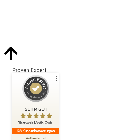
Proven Expert
Kundenbewertungen und Erfahrungen zu
Blattwerk Media GmbH
SEHR GUT
%
100
SEHR GUT
Empfehlungen auf
ProvenExpert.com
5,00
/
4,81
Blattwerk Media GmbH
68
Kundenbewertungen
Authentizität