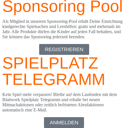
Sponsoring Pool
68
Bewertungen auf ProvenExpert.com
Als Mitglied in unserem Sponsoring-Pool erhält Deine Einrichtung
kindgerechte Spielsachen und Lernhilfen: gratis und mehrmals im
Blick aufs ProvenExpert-Profil werfen
Jahr. Alle Produkte dürfen die Kinder auf jeden Fall behalten, und
Sie können das Sponsoring jederzeit beenden.
18.05.2026
REGISTRIEREN
SPIELPLATZ
TELEGRAMM
Kein Spiel mehr verpassen! Bleibe auf dem Laufenden mit dem
Blattwerk Spielplatz Telegramm und erhalte bei neuen
Mitmachaktionen oder zeitlich befristeten Abrufaktionen
automatisch eine E-Mail.
ANMELDEN