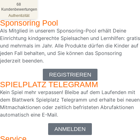
SEHR GUT
%
100
68
Kundenbewertungen
Empfehlungen auf
ProvenExpert.com
Authentizität
5,00
/
4,81
Sponsoring Pool
68
Als Mitglied in unserem Sponsoring-Pool erhält Deine
Einrichtung kindgerechte Spielsachen und Lernhilfen: gratis
Bewertungen auf ProvenExpert.com
und mehrmals im Jahr. Alle Produkte dürfen die Kinder auf
jeden Fall behalten, und Sie können das Sponsoring
Blick aufs ProvenExpert-Profil werfen
jederzeit beenden.
18.05.2026
REGISTRIEREN
SPIELPLATZ TELEGRAMM
Kein Spiel mehr verpassen! Bleibe auf dem Laufenden mit
dem Blattwerk Spielplatz Telegramm und erhalte bei neuen
Mitmachaktionen oder zeitlich befristeten Abrufaktionen
automatisch eine E-Mail.
ANMELDEN
Service