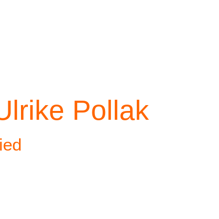
Ulrike Pollak
ied