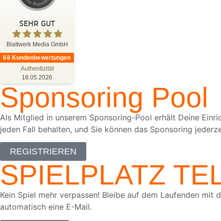
Blattwerk Media GmbH
SEHR GUT
%
100
SEHR GUT
Empfehlungen auf
ProvenExpert.com
5,00
/
4,81
Blattwerk Media GmbH
68
Kundenbewertungen
Authentizität
68
18.05.2026
Sponsoring Pool
Bewertungen auf ProvenExpert.com
Blick aufs ProvenExpert-Profil werfen
Als Mitglied in unserem Sponsoring-Pool erhält Deine Einri
jeden Fall behalten, und Sie können das Sponsoring jederz
18.05.2026
Anonym
5,00
Wir haben das Buch "Hase Hollywood"
REGISTRIEREN
gewonnen. Die Zustellung des Preises
SPIELPLATZ T
erfolgte schnell und unkompliziert....
Kein Spiel mehr verpassen! Bleibe auf dem Laufenden mit d
automatisch eine E-Mail.