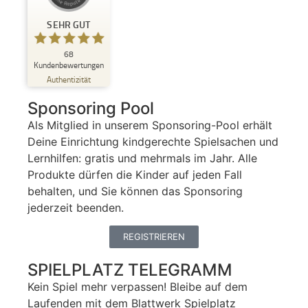
Kundenbewertungen und Erfahrungen zu
Blattwerk Media GmbH
SEHR GUT
SEHR GUT
%
100
68
Kundenbewertungen
Empfehlungen auf
Authentizität
ProvenExpert.com
5,00
/
4,81
Sponsoring Pool
68
Als Mitglied in unserem Sponsoring-Pool erhält
Bewertungen auf ProvenExpert.com
Deine Einrichtung kindgerechte Spielsachen und
Lernhilfen: gratis und mehrmals im Jahr. Alle
Blick aufs ProvenExpert-Profil werfen
Produkte dürfen die Kinder auf jeden Fall
18.05.2026
behalten, und Sie können das Sponsoring
jederzeit beenden.
REGISTRIEREN
SPIELPLATZ TELEGRAMM
Kein Spiel mehr verpassen! Bleibe auf dem
Laufenden mit dem Blattwerk Spielplatz