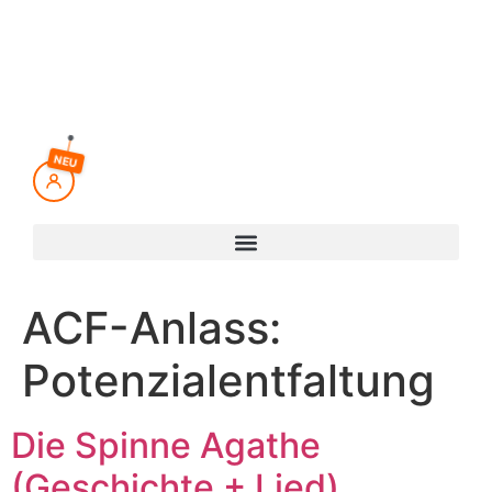
Inhalt
springen
NEU
ACF-Anlass:
Potenzialentfaltung
Die Spinne Agathe
(Geschichte + Lied)