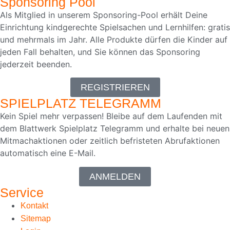
Sponsoring Pool
68
Als Mitglied in unserem Sponsoring-Pool erhält Deine
Einrichtung kindgerechte Spielsachen und Lernhilfen: gratis
Bewertungen auf ProvenExpert.com
und mehrmals im Jahr. Alle Produkte dürfen die Kinder auf
jeden Fall behalten, und Sie können das Sponsoring
Blick aufs ProvenExpert-Profil werfen
jederzeit beenden.
18.05.2026
REGISTRIEREN
SPIELPLATZ TELEGRAMM
Kein Spiel mehr verpassen! Bleibe auf dem Laufenden mit
dem Blattwerk Spielplatz Telegramm und erhalte bei neuen
Mitmachaktionen oder zeitlich befristeten Abrufaktionen
automatisch eine E-Mail.
ANMELDEN
Service
Kontakt
Sitemap