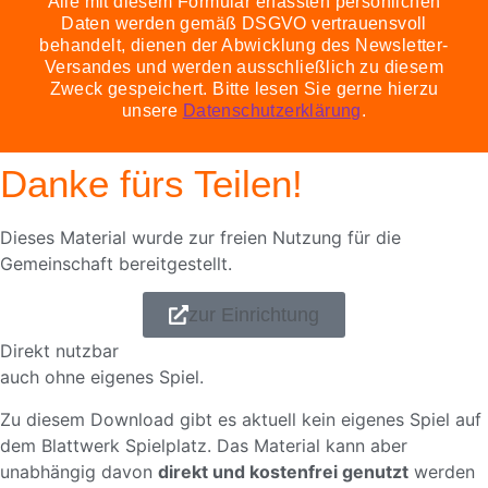
Alle mit diesem Formular erfassten persönlichen
Daten werden gemäß DSGVO vertrauensvoll
behandelt, dienen der Abwicklung des Newsletter-
Versandes und werden ausschließlich zu diesem
Zweck gespeichert. Bitte lesen Sie gerne hierzu
unsere
Datenschutzerklärung
.
Danke fürs Teilen!
Dieses Material wurde zur freien Nutzung für die
Gemeinschaft bereitgestellt.
zur Einrichtung
Direkt nutzbar
auch ohne eigenes Spiel.
Zu diesem Download gibt es aktuell kein eigenes Spiel auf
dem Blattwerk Spielplatz. Das Material kann aber
unabhängig davon
direkt und kostenfrei genutzt
werden