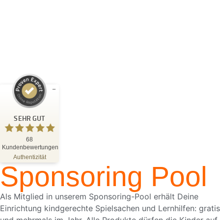
Kundenbewertungen und Erfahrungen zu
Blattwerk Media GmbH
SEHR GUT
SEHR GUT
%
100
68
Kundenbewertungen
Empfehlungen auf
ProvenExpert.com
Authentizität
5,00
/
4,81
Sponsoring Pool
68
Bewertungen auf ProvenExpert.com
Als Mitglied in unserem Sponsoring-Pool erhält Deine
Einrichtung kindgerechte Spielsachen und Lernhilfen: gratis
Blick aufs ProvenExpert-Profil werfen