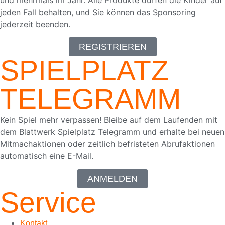
und mehrmals im Jahr. Alle Produkte dürfen die Kinder auf
18.05.2026
jeden Fall behalten, und Sie können das Sponsoring
jederzeit beenden.
REGISTRIEREN
SPIELPLATZ
TELEGRAMM
Kein Spiel mehr verpassen! Bleibe auf dem Laufenden mit
dem Blattwerk Spielplatz Telegramm und erhalte bei neuen
Mitmachaktionen oder zeitlich befristeten Abrufaktionen
automatisch eine E-Mail.
ANMELDEN
Service
Kontakt