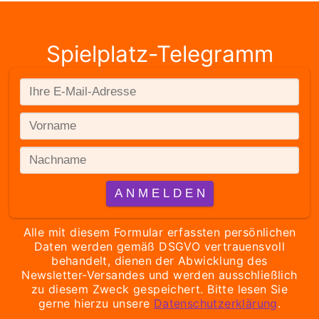
Spielplatz-Telegramm
Alle mit diesem Formular erfassten persönlichen
Daten werden gemäß DSGVO vertrauensvoll
behandelt, dienen der Abwicklung des
Newsletter-Versandes und werden ausschließlich
zu diesem Zweck gespeichert. Bitte lesen Sie
gerne hierzu unsere
Datenschutzerklärung
.