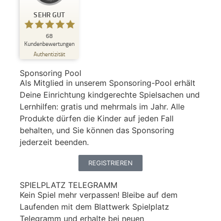
Kundenbewertungen und Erfahrungen zu
Blattwerk Media GmbH
SEHR GUT
SEHR GUT
%
100
68
Kundenbewertungen
Empfehlungen auf
Authentizität
ProvenExpert.com
5,00
/
4,81
Sponsoring Pool
68
Als Mitglied in unserem Sponsoring-Pool erhält
Bewertungen auf ProvenExpert.com
Deine Einrichtung kindgerechte Spielsachen und
Lernhilfen: gratis und mehrmals im Jahr. Alle
Blick aufs ProvenExpert-Profil werfen
Produkte dürfen die Kinder auf jeden Fall
18.05.2026
behalten, und Sie können das Sponsoring
jederzeit beenden.
REGISTRIEREN
SPIELPLATZ TELEGRAMM
Kein Spiel mehr verpassen! Bleibe auf dem
Laufenden mit dem Blattwerk Spielplatz
Telegramm und erhalte bei neuen