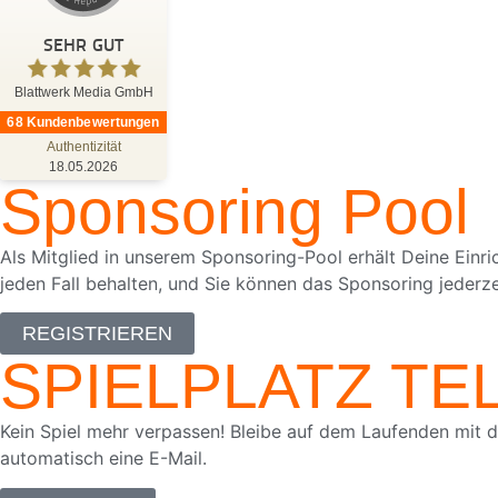
SEHR GUT
%
100
SEHR GUT
Empfehlungen auf
ProvenExpert.com
5,00
/
4,81
Blattwerk Media GmbH
68
Kundenbewertungen
Authentizität
68
18.05.2026
Sponsoring Pool
Bewertungen auf ProvenExpert.com
Blick aufs ProvenExpert-Profil werfen
Als Mitglied in unserem Sponsoring-Pool erhält Deine Einri
jeden Fall behalten, und Sie können das Sponsoring jederz
18.05.2026
Anonym
5,00
Wir haben das Buch "Hase Hollywood"
REGISTRIEREN
gewonnen. Die Zustellung des Preises
SPIELPLATZ T
erfolgte schnell und unkompliziert....
Kein Spiel mehr verpassen! Bleibe auf dem Laufenden mit d
automatisch eine E-Mail.