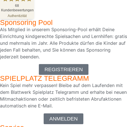
SEHR GUT
%
100
68
Kundenbewertungen
Empfehlungen auf
ProvenExpert.com
Authentizität
5,00
/
4,81
Sponsoring Pool
68
Als Mitglied in unserem Sponsoring-Pool erhält Deine
Einrichtung kindgerechte Spielsachen und Lernhilfen: gratis
Bewertungen auf ProvenExpert.com
und mehrmals im Jahr. Alle Produkte dürfen die Kinder auf
jeden Fall behalten, und Sie können das Sponsoring
Blick aufs ProvenExpert-Profil werfen
jederzeit beenden.
18.05.2026
REGISTRIEREN
SPIELPLATZ TELEGRAMM
Kein Spiel mehr verpassen! Bleibe auf dem Laufenden mit
dem Blattwerk Spielplatz Telegramm und erhalte bei neuen
Mitmachaktionen oder zeitlich befristeten Abrufaktionen
automatisch eine E-Mail.
ANMELDEN