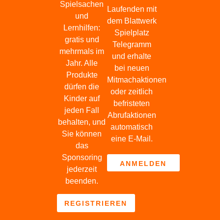
Spielsachen
Laufenden mit
Blick aufs ProvenExpert-Profil werfen
und
dem Blattwerk
18.05.2026
Lernhilfen:
Spielplatz
gratis und
Telegramm
mehrmals im
und erhalte
Jahr. Alle
bei neuen
Produkte
Mitmachaktionen
dürfen die
oder zeitlich
Kinder auf
befristeten
jeden Fall
Abrufaktionen
behalten, und
automatisch
Sie können
eine E-Mail.
das
Sponsoring
ANMELDEN
jederzeit
beenden.
REGISTRIEREN